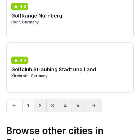
4.6
GolfRange Nürnberg
Rohr, Germany
4.6
Golfclub Straubing Stadt und Land
Kirchroth, Germany
1
2
3
4
5
Browse other cities in