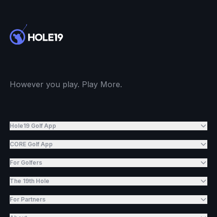
However you play. Play More.
Hole19 Golf App
CORE Golf App
For Golfers
The 19th Hole
For Partners