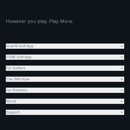
However you play. Play More.
Hole19 Golf App
CORE Golf App
For Golfers
The 19th Hole
For Partners
About
Support