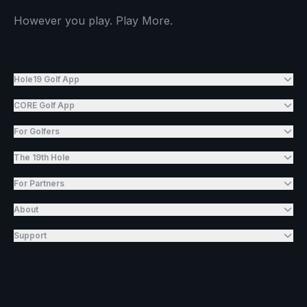
However you play. Play More.
Hole19 Golf App
CORE Golf App
For Golfers
The 19th Hole
For Partners
About
Support