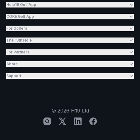
Hole19 Golf App
CORE Golf App
For Golfers
The 19th Hole
For Partners
About
Support
©
2026
H19 Ltd