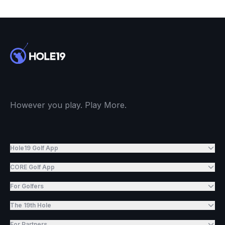
However you play. Play More.
Hole19 Golf App
CORE Golf App
For Golfers
The 19th Hole
For Partners